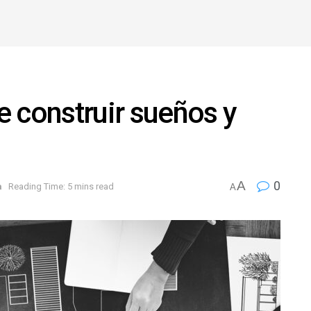
de construir sueños y
A
0
a
Reading Time: 5 mins read
A