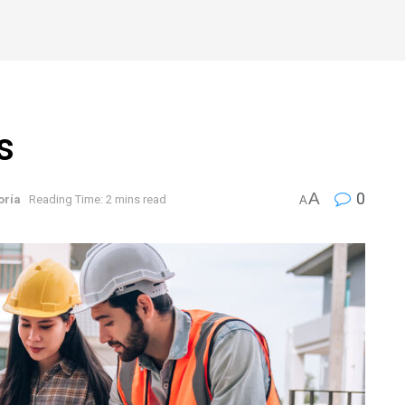
s
A
0
oría
Reading Time: 2 mins read
A