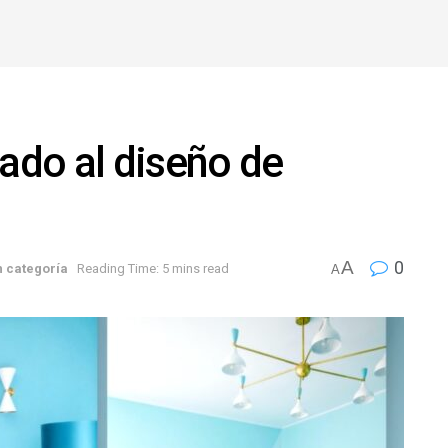
cado al diseño de
A
0
n categoría
Reading Time: 5 mins read
A