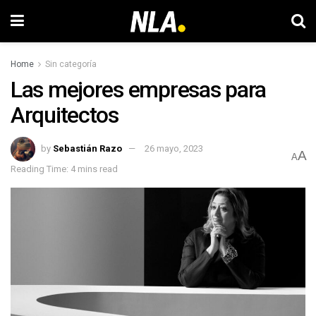
Home
Sin categoría
Las mejores empresas para
Arquitectos
by
Sebastián Razo
26 mayo, 2023
A
A
Reading Time: 4 mins read