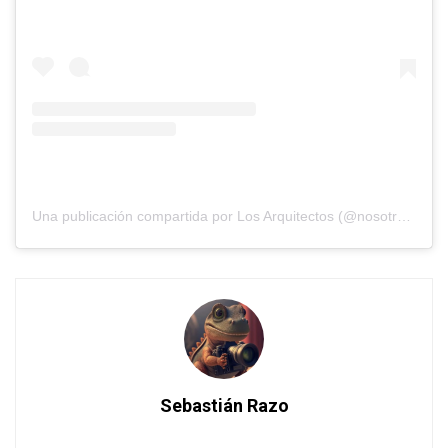
Una publicación compartida por Los Arquitectos (@nosotros_los_arquitectos)
Sebastián Razo