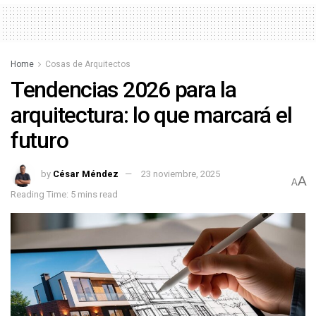
Home
Cosas de Arquitectos
Tendencias 2026 para la
arquitectura: lo que marcará el
futuro
by
César Méndez
23 noviembre, 2025
A
A
Reading Time: 5 mins read