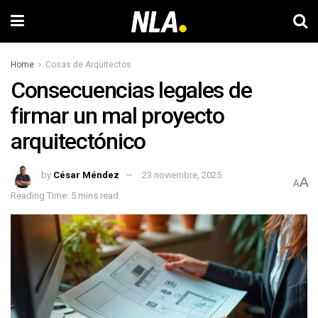
Home
Cosas de Arquitectos
Consecuencias legales de
firmar un mal proyecto
arquitectónico
by
César Méndez
23 noviembre, 2025
A
A
Reading Time: 5 mins read