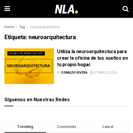
Home
Tag
neuroarquitectura
Etiqueta:
neuroarquitectura
Utiliza la neuroarquitectura para
COSAS DE ARQUITECTOS
crear la oficina de tus sueños en
tu propio hogar.
BY
OSWALDO RIVERA
27 MARZO, 2020
Síguenos en Nuestras Redes
Trending
Comments
Latest