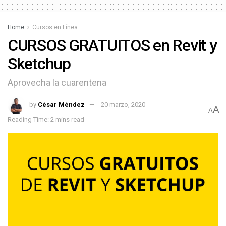
Home
Cursos en Línea
CURSOS GRATUITOS en Revit y
Sketchup
Aprovecha la cuarentena
by
César Méndez
20 marzo, 2020
A
A
Reading Time: 2 mins read