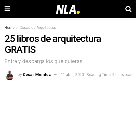
Home
Cosas de Arquitectos
25 libros de arquitectura
GRATIS
Entra y descarga los que quieras
by
César Méndez
11 abril, 2020
Reading Time: 2 mins read