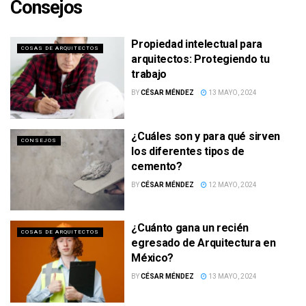
Consejos
Propiedad intelectual para
COSAS DE ARQUITECTOS
arquitectos: Protegiendo tu
trabajo
BY
CÉSAR MÉNDEZ
13 MAYO, 2024
¿Cuáles son y para qué sirven
CONSEJOS
los diferentes tipos de
cemento?
BY
CÉSAR MÉNDEZ
12 MAYO, 2024
¿Cuánto gana un recién
COSAS DE ARQUITECTOS
egresado de Arquitectura en
México?
BY
CÉSAR MÉNDEZ
13 MAYO, 2024