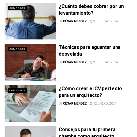
¿Cuánto debes cobrar por un
CONSEJOS
levantamiento?
BY
CÉSAR MÉNDEZ
9 FEBRERO, 2024
Técnicas para aguantar una
CONSEJOS
desvelada
BY
CÉSAR MÉNDEZ
9 FEBRERO, 2024
¿Cómo crear el CV perfecto
CONSEJOS
para un arquitecto?
BY
CÉSAR MÉNDEZ
12 ENERO, 2024
Consejos para tu primera
chamba como arquitecto