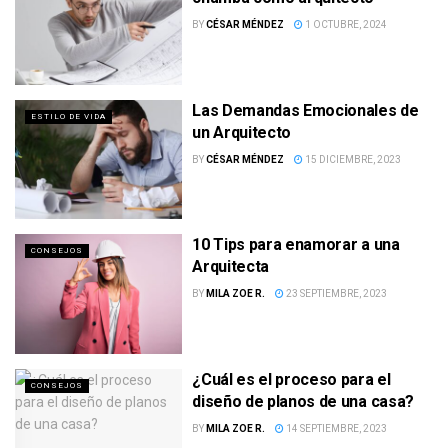
BY
CÉSAR MÉNDEZ
1 OCTUBRE, 2024
Las Demandas Emocionales de
ESTILO DE VIDA
un Arquitecto
BY
CÉSAR MÉNDEZ
15 DICIEMBRE, 2023
10 Tips para enamorar a una
CONSEJOS
Arquitecta
BY
MILA ZOE R.
23 SEPTIEMBRE, 2023
¿Cuál es el proceso para el
CONSEJOS
diseño de planos de una casa?
BY
MILA ZOE R.
14 SEPTIEMBRE, 2023