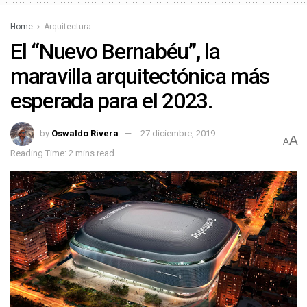
Home
Arquitectura
El “Nuevo Bernabéu”, la
maravilla arquitectónica más
esperada para el 2023.
by
Oswaldo Rivera
27 diciembre, 2019
A
A
Reading Time: 2 mins read