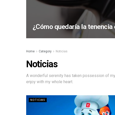
¿Cómo quedaría la tenencia
Home
Category
Noticias
Noticias
A wonderful serenity has taken possession of my 
enjoy with my whole heart.
NOTICIAS