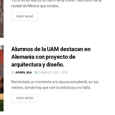
Ya no es en Marzo, el cierre de la Linea 1 del metro de la
ciudad de México que estaba...
READ MORE
Alumnos de la UAM destacan en
Alemania con proyecto de
arquitectura y diseño.
BY
ADMIN_NLA
23 MARZO, 2020
0
Remóntate un momento a tu época estudiantil, en tus
veintes, donde hay que vivir la vida loca y no falta...
READ MORE