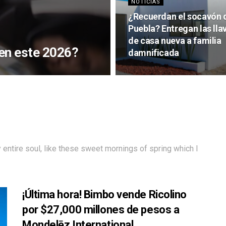
NOTICIAS
¿Recuerdan el socavón 
Puebla? Entregan las lla
de casa nueva a familia
 en este 2026?
damnificada
entire soul, like these sweet mornings of spring which I
¡Última hora! Bimbo vende Ricolino
por $27,000 millones de pesos a
Mondelēz International