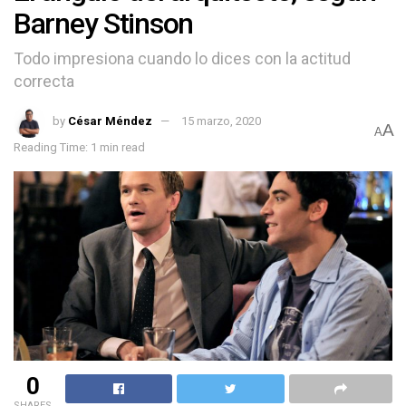
Barney Stinson
Todo impresiona cuando lo dices con la actitud
correcta
by
César Méndez
15 marzo, 2020
A
A
Reading Time: 1 min read
0
SHARES