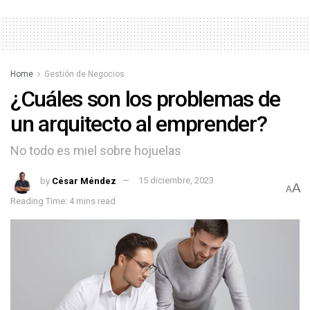
Home
Gestión de Negocios
¿Cuáles son los problemas de
un arquitecto al emprender?
No todo es miel sobre hojuelas
by
César Méndez
15 diciembre, 2023
A
A
Reading Time: 4 mins read