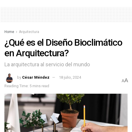
Home
Arquitectura
¿Qué es el Diseño Bioclimático
en Arquitectura?
La arquitectura al servicio del mundo
by
César Méndez
18 julio, 2024
A
A
Reading Time: 5 mins read