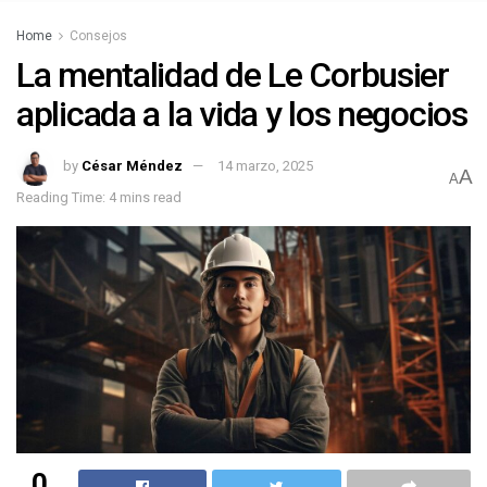
Home
Consejos
La mentalidad de Le Corbusier
aplicada a la vida y los negocios
by
César Méndez
14 marzo, 2025
A
A
Reading Time: 4 mins read
0