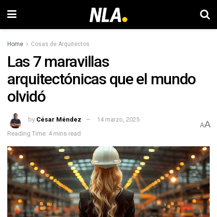
Home
Cosas de Arquitectos
Las 7 maravillas
arquitectónicas que el mundo
olvidó
by
César Méndez
14 marzo, 2025
A
A
Reading Time: 4 mins read