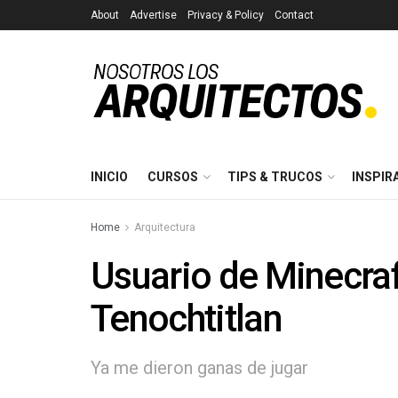
About
Advertise
Privacy & Policy
Contact
INICIO
CURSOS
TIPS & TRUCOS
INSPIR
Home
Arquitectura
Usuario de Minecraf
Tenochtitlan
Ya me dieron ganas de jugar