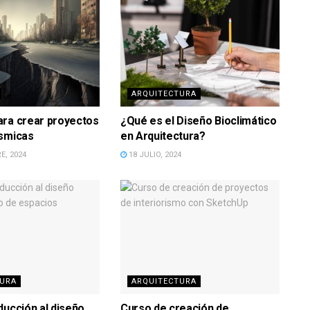
ARQUITECTURA
ara crear proyectos
¿Qué es el Diseño Bioclimático
ísmicas
en Arquitectura?
E, 2024
18 JULIO, 2024
TURA
ARQUITECTURA
ducción al diseño
Curso de creación de