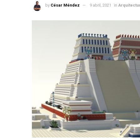
by
César Méndez
9 abril, 2021
in
Arquitectu