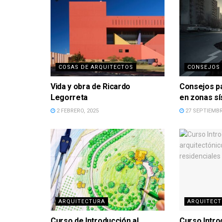
COSAS DE ARQUITECTOS
CONSEJOS
Vida y obra de Ricardo
Consejos p
Legorreta
en zonas s
2 FEBRERO, 2025
27 SEPTIEMBR
ARQUITECTURA
ARQUITEC
Curso de Introducción al
Curso Intro