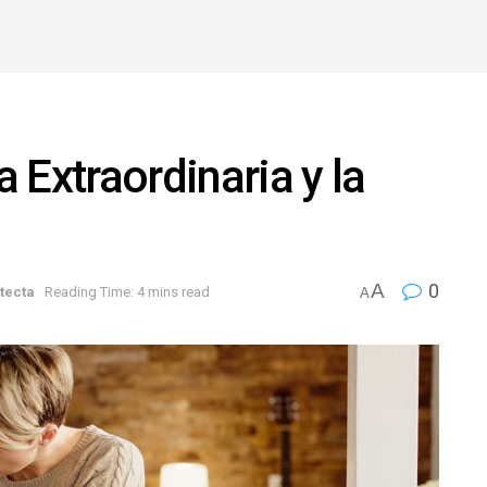
 Extraordinaria y la
A
0
tecta
Reading Time: 4 mins read
A