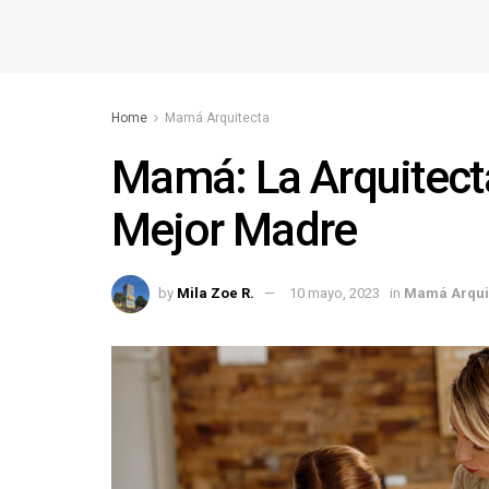
Home
Mamá Arquitecta
Mamá: La Arquitecta
Mejor Madre
by
Mila Zoe R.
10 mayo, 2023
in
Mamá Arqui