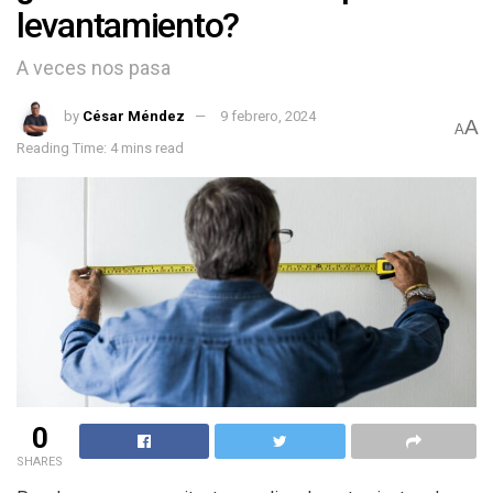
levantamiento?
A veces nos pasa
by
César Méndez
9 febrero, 2024
A
A
Reading Time: 4 mins read
0
SHARES