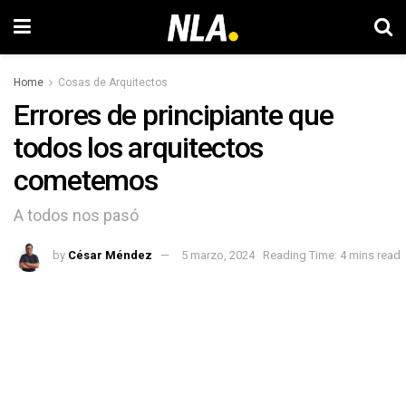
Home
Cosas de Arquitectos
Errores de principiante que
todos los arquitectos
cometemos
A todos nos pasó
by
César Méndez
5 marzo, 2024
Reading Time: 4 mins read