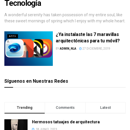
Tecnología
A wonderful serenity has taken possession of my entire soul, like
these sweet mornings of spring which I enjoy with my whole heart.
¿Ya instalaste las 7 maravillas
APPS
arquitectónicas para tu móvil?
BY
ADMIN_NLA
27 DICIEMBRE, 2019
Síguenos en Nuestras Redes
Trending
Comments
Latest
Hermosos tatuajes de arquitectura
18 JUNIO, 2023