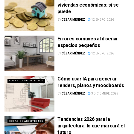
viviendas económicas: sí se
puede
BY
CÉSAR MÉNDEZ
12 ENERO, 2026
Errores comunes al diseñar
espacios pequeños
BY
CÉSAR MÉNDEZ
12 ENERO, 2026
Cómo usar IA para generar
COSAS DE ARQUITECTOS
renders, planos y moodboards
BY
CÉSAR MÉNDEZ
3 DICIEMBRE, 2025
Tendencias 2026 para la
COSAS DE ARQUITECTOS
arquitectura: lo que marcará el
futuro