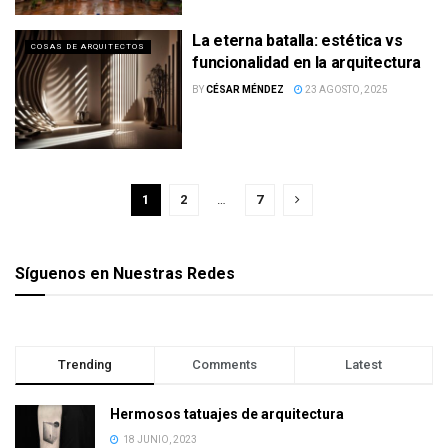
La eterna batalla: estética vs
COSAS DE ARQUITECTOS
funcionalidad en la arquitectura
BY
CÉSAR MÉNDEZ
23 AGOSTO, 2025
1
2
…
7
Síguenos en Nuestras Redes
Trending
Comments
Latest
Hermosos tatuajes de arquitectura
18 JUNIO, 2023