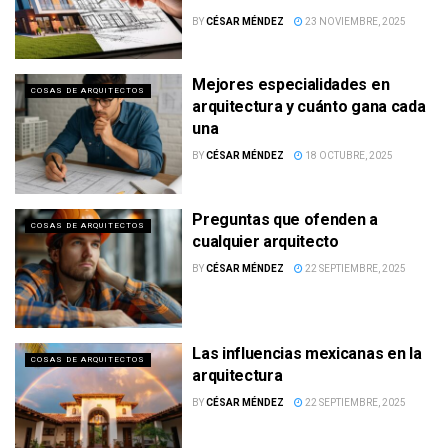
BY
CÉSAR MÉNDEZ
23 NOVIEMBRE, 2025
Mejores especialidades en
COSAS DE ARQUITECTOS
arquitectura y cuánto gana cada
una
BY
CÉSAR MÉNDEZ
18 OCTUBRE, 2025
Preguntas que ofenden a
COSAS DE ARQUITECTOS
cualquier arquitecto
BY
CÉSAR MÉNDEZ
22 SEPTIEMBRE, 2025
Las influencias mexicanas en la
COSAS DE ARQUITECTOS
arquitectura
BY
CÉSAR MÉNDEZ
22 SEPTIEMBRE, 2025