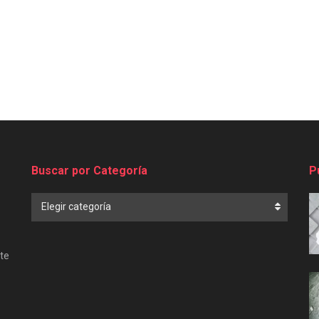
Buscar por Categoría
P
Buscar
Elegir categoría
por
Categoría
te