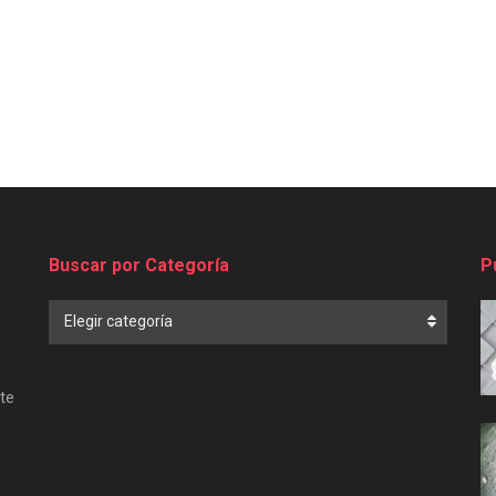
Buscar por Categoría
P
Buscar
Elegir categoría
por
Categoría
te