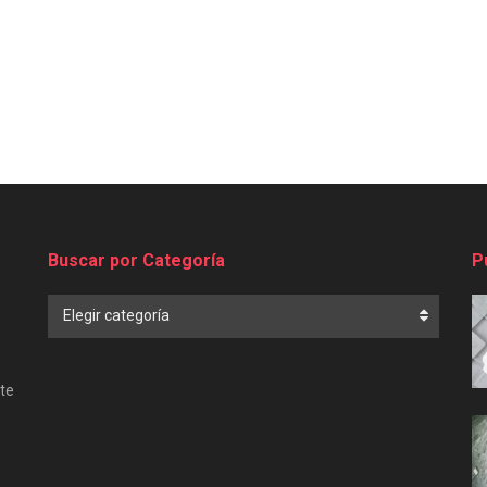
Buscar por Categoría
P
Buscar
Elegir categoría
por
Categoría
te