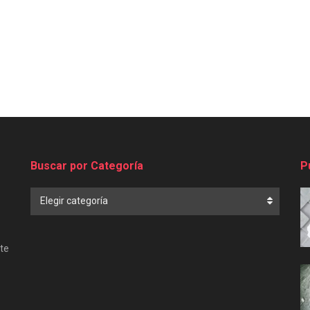
Buscar por Categoría
P
Buscar
Elegir categoría
por
Categoría
te