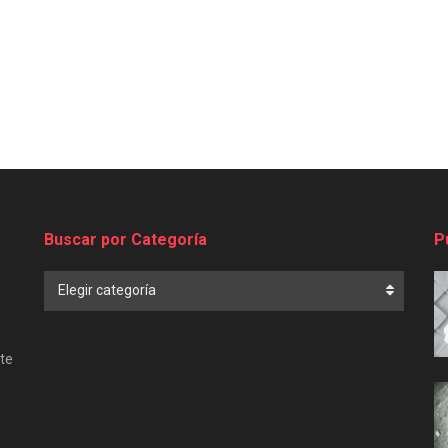
Buscar por Categoría
P
Buscar
Elegir categoría
por
Categoría
te