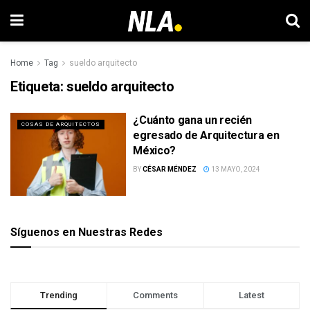
Home
Tag
sueldo arquitecto
Etiqueta:
sueldo arquitecto
¿Cuánto gana un recién
COSAS DE ARQUITECTOS
egresado de Arquitectura en
México?
BY
CÉSAR MÉNDEZ
13 MAYO, 2024
Síguenos en Nuestras Redes
Trending
Comments
Latest