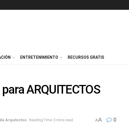
ACIÓN
ENTRETENIMIENTO
RECURSOS GRATIS
as para ARQUITECTOS
A
0
de Arquitectos
Reading Time: 3 mins read
A