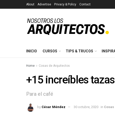
About
Advertise
Privacy & Policy
Contact
INICIO
CURSOS
TIPS & TRUCOS
INSPIR
Home
Cosas de Arquitectos
+15 increíbles taz
Para el café
by
César Méndez
30 octubre, 2020
in
Cosas 