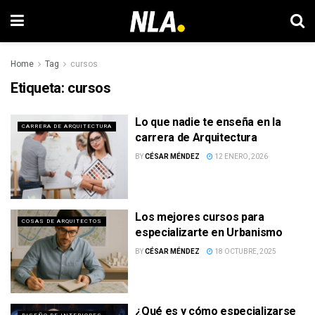
Home
Tag
cursos
Etiqueta:
cursos
Lo que nadie te enseña en la
CARRERA DE ARQUITECTURA
carrera de Arquitectura
BY
CÉSAR MÉNDEZ
12 ENERO, 2026
Los mejores cursos para
COSAS DE ARQUITECTOS
especializarte en Urbanismo
BY
CÉSAR MÉNDEZ
18 OCTUBRE, 2025
¿Qué es y cómo especializarse