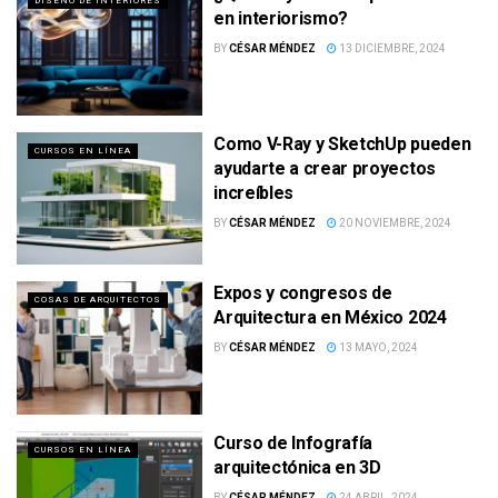
DISEÑO DE INTERIORES
en interiorismo?
BY
CÉSAR MÉNDEZ
13 DICIEMBRE, 2024
Como V-Ray y SketchUp pueden
CURSOS EN LÍNEA
ayudarte a crear proyectos
increíbles
BY
CÉSAR MÉNDEZ
20 NOVIEMBRE, 2024
Expos y congresos de
COSAS DE ARQUITECTOS
Arquitectura en México 2024
BY
CÉSAR MÉNDEZ
13 MAYO, 2024
Curso de Infografía
CURSOS EN LÍNEA
arquitectónica en 3D
BY
CÉSAR MÉNDEZ
24 ABRIL, 2024