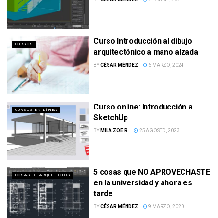
Curso Introducción al dibujo
CURSOS
arquitectónico a mano alzada
BY
CÉSAR MÉNDEZ
6 MARZO, 2024
Curso online: Introducción a
CURSOS EN LÍNEA
SketchUp
BY
MILA ZOE R.
25 AGOSTO, 2023
5 cosas que NO APROVECHASTE
COSAS DE ARQUITECTOS
en la universidad y ahora es
tarde
BY
CÉSAR MÉNDEZ
9 MARZO, 2020