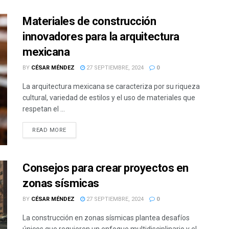
Materiales de construcción
innovadores para la arquitectura
mexicana
BY
CÉSAR MÉNDEZ
27 SEPTIEMBRE, 2024
0
La arquitectura mexicana se caracteriza por su riqueza
cultural, variedad de estilos y el uso de materiales que
respetan el ...
READ MORE
Consejos para crear proyectos en
zonas sísmicas
BY
CÉSAR MÉNDEZ
27 SEPTIEMBRE, 2024
0
La construcción en zonas sísmicas plantea desafíos
únicos que requieren un enfoque multidisciplinario y el